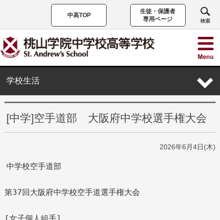
生徒・保護者
中高TOP
専用ページ
検索
学校生活
[中学]空手道部 大阪府中学校選手権大会
2026年6月4日(木)
中学校空手道部
第37回大阪府中学校空手道選手権大会
[女子個人組手]