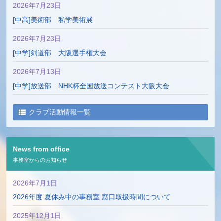
2026年7月23日
[中高]美術部 私学美術展
2026年7月23日
[中学]剣道部 大阪選手権大会
2026年7月13日
[中学]放送部 NHK杯全国放送コンテスト大阪大会
2026年7月13日
クラブ活動情報一覧
[中学]女子バスケットボール部 大阪選手権大会
2026年6月25日
News from office
[中高]クラシックギタークラブ 第43回中学校高等学校ギター
事務室からのお知らせ
マンドリン音楽祭
2026年6月16日
2026年7月1日
[中学]卓球部 大阪市４ブロック予選（シングルス）
2026年度 夏休み中の事務室 窓口取扱時間について
2026年6月16日
2025年12月1日